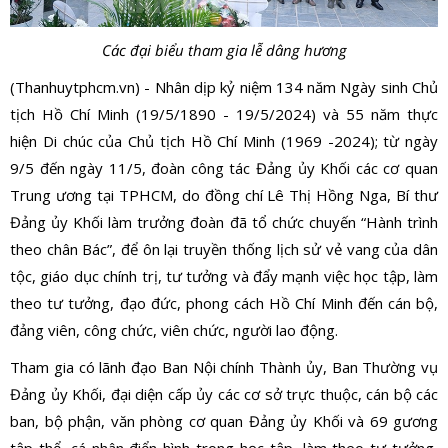
Các đại biểu tham gia lễ dâng hương
(Thanhuytphcm.vn) - Nhân dịp kỷ niệm 134 năm Ngày sinh Chủ
tịch Hồ Chí Minh (19/5/1890 - 19/5/2024) và 55 năm thực
hiện Di chúc của Chủ tịch Hồ Chí Minh (1969 -2024); từ ngày
9/5 đến ngày 11/5, đoàn công tác Đảng ủy Khối các cơ quan
Trung ương tại TPHCM, do đồng chí Lê Thị Hồng Nga, Bí thư
Đảng ủy Khối làm trưởng đoàn đã tổ chức chuyến “Hành trình
theo chân Bác”, để ôn lại truyền thống lịch sử vẻ vang của dân
tộc, giáo dục chính trị, tư tưởng và đẩy mạnh việc học tập, làm
theo tư tưởng, đạo đức, phong cách Hồ Chí Minh đến cán bộ,
đảng viên, công chức, viên chức, người lao động.
Tham gia có lãnh đạo Ban Nội chính Thành ủy, Ban Thường vụ
Đảng ủy Khối, đại diện cấp ủy các cơ sở trực thuộc, cán bộ các
ban, bộ phận, văn phòng cơ quan Đảng ủy Khối và 69 gương