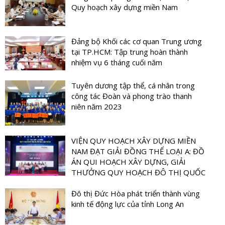
Quy hoạch xây dựng miền Nam
Đảng bộ Khối các cơ quan Trung ương
tại TP.HCM: Tập trung hoàn thành
nhiệm vụ 6 tháng cuối năm
Tuyên dương tập thể, cá nhân trong
công tác Đoàn và phong trào thanh
niên năm 2023
VIỆN QUY HOẠCH XÂY DỰNG MIỀN
NAM ĐẠT GIẢI ĐỒNG THỂ LOẠI A: ĐỒ
ÁN QUI HOẠCH XÂY DỰNG, GIẢI
THƯỞNG QUY HOẠCH ĐÔ THỊ QUỐC
GIA LẦN THỨ III
Đô thị Đức Hòa phát triển thành vùng
kinh tế động lực của tỉnh Long An