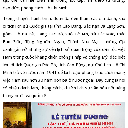
tập thể, cá nhân điển hình trong học tập, làm theo tư tưởng,
đạo đức, phong cách Hồ Chí Minh.
Trong chuyến hành trình, đoàn đã đến thăm các địa danh, khu
di tích lịch sử Quốc gia tại tỉnh Cao Bằng, Bắc Kạn và Lạng Sơn,
gồm: Hồ Ba Bể, Hang Pác Bó, suối Lê Nin, núi Các Mác, thác
Bản Giốc, động Ngườm Ngao, Thành Nhà Mạc… những địa
danh gắn với những sự kiện lịch sử quan trọng của dân tộc Việt
Nam trong cuộc kháng chiến chống Pháp và chống Mỹ; đặc biệt
khu di tích Quốc gia Pác Bó, tỉnh Cao Bằng, nơi Chủ tịch Hồ Chí
Minh trở về nước năm 1941 để lãnh đạo phong trào cách mạng
Việt Nam sau hơn 30 năm bôn ba ở nước ngoài. Đây cũng là nơi
có nhiều danh lam, thắng cảnh, di tích lịch sử văn hóa nổi tiếng
trong nước và quốc tế.