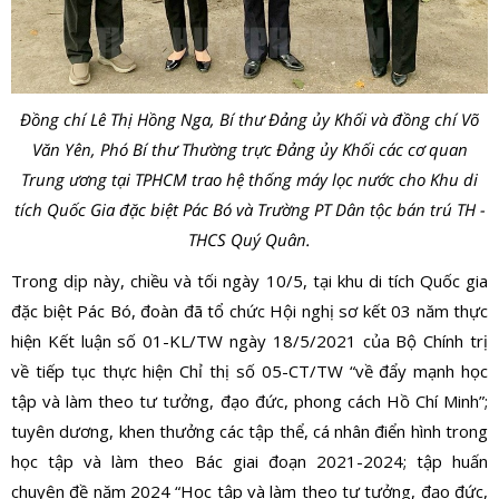
Đồng chí Lê Thị Hồng Nga, Bí thư Đảng ủy Khối và đồng chí Võ
Văn Yên, Phó Bí thư Thường trực Đảng ủy Khối các cơ quan
Trung ương tại TPHCM trao hệ thống máy lọc nước cho Khu di
tích Quốc Gia đặc biệt Pác Bó và Trường PT Dân tộc bán trú TH -
THCS Quý Quân.
Trong dịp này, chiều và tối ngày 10/5, tại khu di tích Quốc gia
đặc biệt Pác Bó, đoàn đã tổ chức Hội nghị sơ kết 03 năm thực
hiện Kết luận số 01-KL/TW ngày 18/5/2021 của Bộ Chính trị
về tiếp tục thực hiện Chỉ thị số 05-CT/TW “về đẩy mạnh học
tập và làm theo tư tưởng, đạo đức, phong cách Hồ Chí Minh”;
tuyên dương, khen thưởng các tập thể, cá nhân điển hình trong
học tập và làm theo Bác giai đoạn 2021-2024; tập huấn
chuyên đề năm 2024 “Học tập và làm theo tư tưởng, đạo đức,