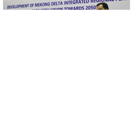
Khởi động lập quy hoạch vùng Đồng bằng sông Cửu Long thời kỳ
2021 - 2030, tầm nhìn đến năm 2050