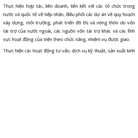
Thực hiện hợp tác, liên doanh, liên kết với các tổ chức trong
nước và quốc tế về tiếp nhận, điều phối các dự án về quy hoạch
xây dựng, môi trường, phát triển đô thị và nông thôn do vốn
tài trợ của nước ngoài, các nguồn vốn tài trợ khác và các lĩnh
vực hoạt động của Viện theo chức năng, nhiệm vụ được giao.
Thực hiện các hoạt động tư vấn, dịch vụ kỹ thuật, sản xuất kinh
doanh trong lĩnh vực quy hoạch xây dựng, phát triển đô thị,
kiến trúc, nội ngoại thất, cảnh quan, xây dựng, hạ tầng kỹ thuật
và môi trường, bao gồm:
Tư vấn lập: quy hoạch xây dựng vùng; quy hoạch đô thị;
quy hoạch xây dựng nông thôn; quy hoạch các khu chức
năng đặc thù; quy hoạch lĩnh vực hạ tầng kỹ thuật và môi
trường; quy hoạch chuyên ngành; thiết kế đô thị; đề án
phân loại và nâng cấp đô thị; quy chế quản lý quy hoạch,
kiến trúc đô thị; các chương trình phát triển đô thị;