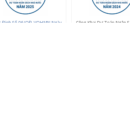
t Định Số 06/QĐ-VQHMN Ngày
Công Khai Dự Toán Ngân S
05/02/2025
Nước Năm 2024
 Khai Dự Toán Ngân Sách Nhà
Nước Năm 2025
1
2
Copyright © 2019 Bả
AM
ng Tân Định, TP.